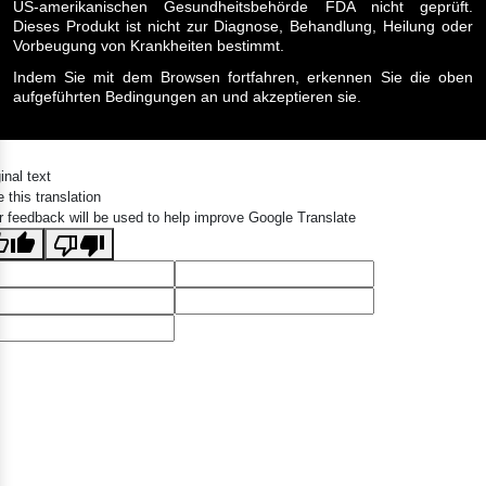
US-amerikanischen Gesundheitsbehörde FDA nicht geprüft.
Dieses Produkt ist nicht zur Diagnose, Behandlung, Heilung oder
Vorbeugung von Krankheiten bestimmt.
Indem Sie mit dem Browsen fortfahren, erkennen Sie die oben
aufgeführten Bedingungen an und akzeptieren sie.
inal text
 this translation
r feedback will be used to help improve Google Translate