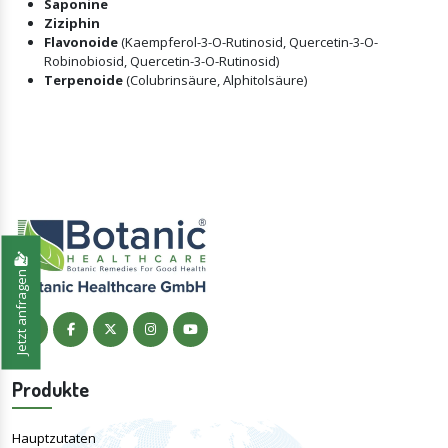
Saponine
Ziziphin
Flavonoide
(Kaempferol-3-O-Rutinosid, Quercetin-3-O-
Robinobiosid, Quercetin-3-O-Rutinosid)
Terpenoide
(Colubrinsäure, Alphitolsäure)
Jetzt anfragen
Produkte
Hauptzutaten