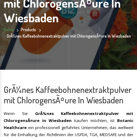
mit ChlorogensÃ¤ure In
Wiesbaden
Home
Products
GrÃ¼nes Kaffeebohnenextraktpulver mit ChlorogensÃ¤ure In Wiesbaden
GrÃ¼nes Kaffeebohnenextraktpulver
mit ChlorogensÃ¤ure In Wiesbaden
Wenn Sie
GrÃ¼nes Kaffeebohnenextraktpulver mit
ChlorogensÃ¤ure
in
Wiesbaden
kaufen möchten, ist
Botanic
Healthcare
ein professionell geführtes Unternehmen, das weltweit
für die Einhaltung der Richtlinien der USFDA, TGA, MEDSAFE und der