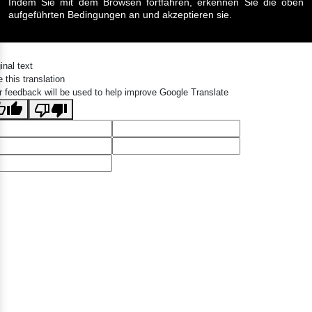
Indem Sie mit dem Browsen fortfahren, erkennen Sie die oben
aufgeführten Bedingungen an und akzeptieren sie.
inal text
 this translation
r feedback will be used to help improve Google Translate