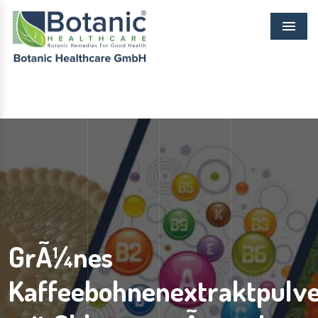
Menu
GrÃ¼nes
Kaffeebohnenextraktpulv