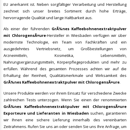
EU anerkannt ist. Neben sorgfältiger Verarbeitung und Herstellung
zeichnet sich unser breites Sortiment durch hohe Erträge,
hervorragende Qualität und lange Haltbarkeit aus.
Als einer der führenden
GrÃ¼nes Kaffeebohnenextraktpulver
mit ChlorogensÃ¤ure
-Hersteller in Wiesbaden verfügen wir über
modernste Technologie, ein Team von Fachkräften und ein
ausgedehntes Vertriebsnetz, um Großbestellungen von
Arzneimitteln, Kosmetika, Lebensmitteln,
Nahrungsergänzungsmitteln, Körperpflegeprodukten und mehr zu
erfüllen. Während des gesamten Prozesses achten wir auf die
Erhaltung der Reinheit, Qualitätsmerkmale und Wirksamkeit des
GrÃ¼nes Kaffeebohnenextraktpulver mit ChlorogensÃ¤ure
.
Unsere Produkte werden vor ihrem Einsatz für verschiedene Zwecke
zahlreichen Tests unterzogen. Wenn Sie einen der renommierten
GrÃ¼nes Kaffeebohnenextraktpulver mit ChlorogensÃ¤ure
Exporteure und Lieferanten in Wiesbaden
suchen, garantieren
wir Ihnen eine sichere Lieferung innerhalb des vereinbarten
Zeitrahmens. Rufen Sie uns an oder senden Sie uns Ihre Anfrage, um