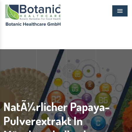
Menu
NatÃ¼rlicher Papaya-
Pulverextrakt In