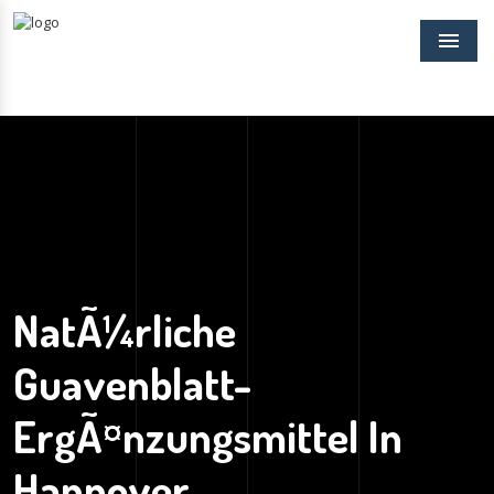
Menu
NatÃ¼rliche
Guavenblatt-
ErgÃ¤nzungsmittel In
Hannover