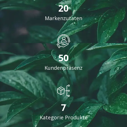
20
Markenzutaten
50
Kundenpräsenz
7
Kategorie Produkte